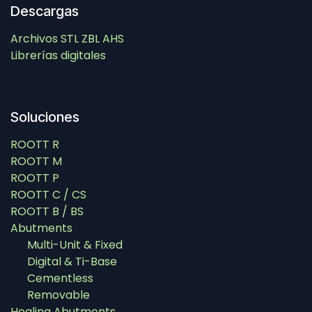
Descargas
Archivos STL ZBL AHS
Librerías digitales
Soluciones​
ROOTT R
ROOTT M
ROOTT P
ROOTT C / CS
ROOTT B / BS
Abutments
Multi-Unit & Fixed
Digital & Ti-Base
Cementless
Removable
Healing Abutments